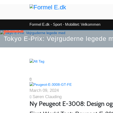
Formel E.dk - Sport - Mobilitet: Velkommen
Formel E
Tokyo E-Prix: Vejrguderne legede 
March 09, 2024
Søren Clauding
Ny Peugeot E-3008: Design og g