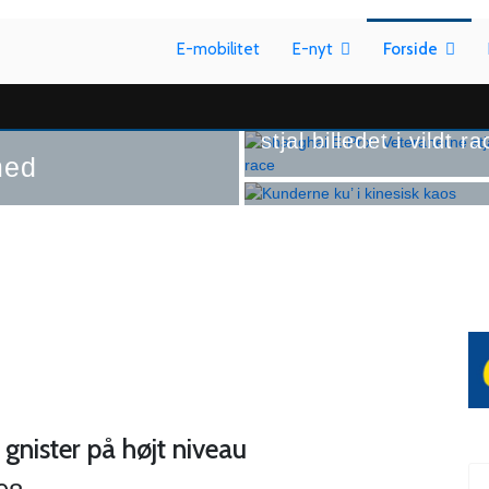
E-mobilitet
E-nyt
Forside
Formel E
Shanghai E-Prix: Vet
Formel E
stjal billedet i vildt r
med
Kunderne ku’ i kinesi
nister på højt niveau