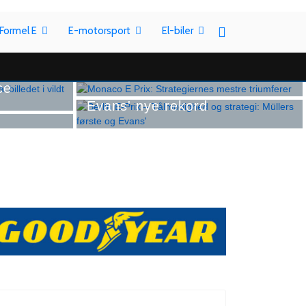
Formel E
E-motorsport
El-biler
Formel E
Formel E
Monaco E Prix: Strategiernes
eranerne
mestre triumferer
Berlin E-Prix – Tålmodighed og
ace
strategi: Müllers første og
sk kaos
Evans' nye rekord