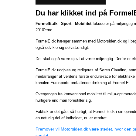
Du har klikket ind på FormelE
FormelE.dk - Sport - Mobilitet
fokuserer på miljørigtig m
2010'erne.
FormelE.dk hænger sammen med
Motorsiden.dk
og i be
også udvikle sig selvstændigt.
Det skal også være sjovt at være miljørigtig. Derfor er ele
FormelE.dk udgives og redigeres af Søren Clauding, som 
medarrangør af verdens første enduro-race for elektris
kanalen Eurosports omfattende dækning af Formel E.
Overgangen fra konventionel mobilitet til miljø-optimere
hurtigere end man forestiller sig.
Faktisk er det gået så hurtigt, at Formel E.dk i sin oprind
en naturlig del af indholdet, nu er ændret.
Fremover vil Motorsiden.dk være stedet, hvor den om
samlet.