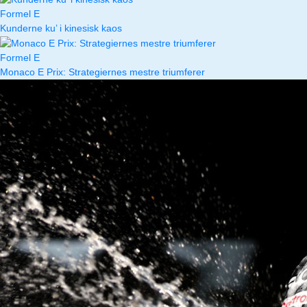
Formel E
Kunderne ku’ i kinesisk kaos
Formel E
Monaco E Prix: Strategiernes mestre triumferer