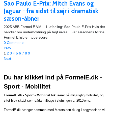
Sao Paulo E-Prix: Mitch Evans og
Jaguar - fra sidst til sejr i dramatisk
sæson-åbner
2025 ABB Formel E VM – 1. afdeling: Sao Paulo E-Prix Hvis det
handler om underholdning på højt niveau, var sæsonens første
Formel E løb en tops-scorer...
0 Comments
Prev
1
2
3
4
5
6
7
8
9
Next
Du har klikket ind på FormelE.dk -
Sport - Mobilitet
FormelE.dk - Sport - Mobilitet
fokuserer på miljørigtig mobilitet, og
sitet blev skabt som sådan tilbage i slutningen af 2010'erne.
FormelE.dk hænger sammen med
Motorsiden.dk
og i begyndelsen vil