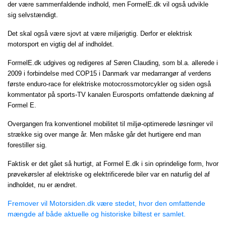
der være sammenfaldende indhold, men FormelE.dk vil også udvikle
sig selvstændigt.
Det skal også være sjovt at være miljørigtig. Derfor er elektrisk
motorsport en vigtig del af indholdet.
FormelE.dk udgives og redigeres af Søren Clauding, som bl.a. allerede i
2009 i forbindelse med COP15 i Danmark var medarrangør af verdens
første enduro-race for elektriske motocrossmotorcykler og siden også
kommentator på sports-TV kanalen Eurosports omfattende dækning af
Formel E.
Overgangen fra konventionel mobilitet til miljø-optimerede løsninger vil
strække sig over mange år. Men måske går det hurtigere end man
forestiller sig.
Faktisk er det gået så hurtigt, at Formel E.dk i sin oprindelige form, hvor
prøvekørsler af elektriske og elektrificerede biler var en naturlig del af
indholdet, nu er ændret.
Fremover vil Motorsiden.dk være stedet, hvor den omfattende
mængde af både aktuelle og historiske biltest er samlet.