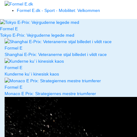
Formel E.dk - Sport - Mobilitet: Velkommen
Formel E
Tokyo E-Prix: Vejrguderne legede med
Formel E
Shanghai E-Prix: Veteranerne stjal billedet i vildt race
Formel E
Kunderne ku’ i kinesisk kaos
Formel E
Monaco E Prix: Strategiernes mestre triumferer