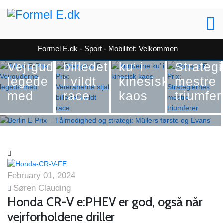
Shanghai
Formel E
Formel E
E-Prix:
Formel E
Tokyo
Veteranerne
Monaco
Formel E.dk - Sport - Mobilitet: Velkommen
E-Prix:
stjal
Kunderne
E Prix:
Formel E
Vejrguderne
billedet
ku’ i
Strateg
Berlin E-Prix – Tålmodighed og
legede
i vildt
kinesisk
mestre
strategi: Müllers første og Evans'
med
race
kaos
triumfer
nye rekord
February 01, 2024
Søren Clauding
Honda CR-V e:PHEV er god, også når
vejrforholdene driller