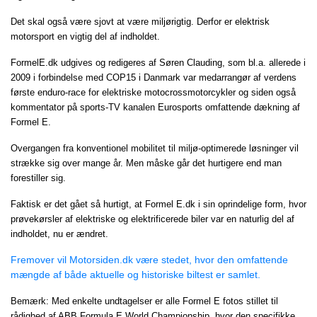
Det skal også være sjovt at være miljørigtig. Derfor er elektrisk
motorsport en vigtig del af indholdet.
FormelE.dk udgives og redigeres af Søren Clauding, som bl.a. allerede i
2009 i forbindelse med COP15 i Danmark var medarrangør af verdens
første enduro-race for elektriske motocrossmotorcykler og siden også
kommentator på sports-TV kanalen Eurosports omfattende dækning af
Formel E.
Overgangen fra konventionel mobilitet til miljø-optimerede løsninger vil
strække sig over mange år. Men måske går det hurtigere end man
forestiller sig.
Faktisk er det gået så hurtigt, at Formel E.dk i sin oprindelige form, hvor
prøvekørsler af elektriske og elektrificerede biler var en naturlig del af
indholdet, nu er ændret.
Fremover vil Motorsiden.dk være stedet, hvor den omfattende
mængde af både aktuelle og historiske biltest er samlet.
Bemærk: Med enkelte undtagelser er alle Formel E fotos stillet til
rådighed af ABB Formula E World Championship, hvor den specifikke