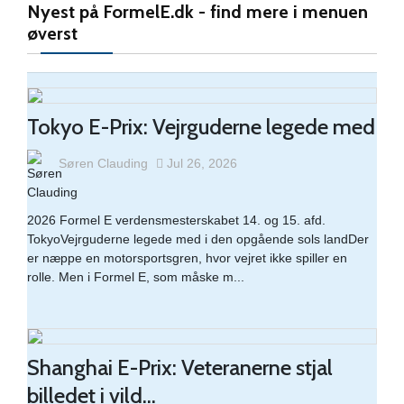
Nyest på FormelE.dk - find mere i menuen
øverst
BMW i5 M60 xDrive: Årets Bil på
glatis
Tokyo E-Prix: Vejrguderne legede med
Søren Clauding
Jul 26, 2026
Honda CR-V e:PHEV er god, også
når vejrforholden
2026 Formel E verdensmesterskabet 14. og 15. afd.
TokyoVejrguderne legede med i den opgående sols landDer
er næppe en motorsportsgren, hvor vejret ikke spiller en
rolle. Men i Formel E, som måske m...
Mercedes-Benz GLC 300 de diesel
plug-in
Shanghai E-Prix: Veteranerne stjal
billedet i vild...
MG4 Electric Extended Range: