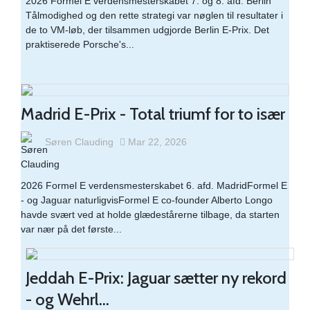
2026 Formel E verdensmesterskabet 7. og 8. afd. Berlin​
Tålmodighed og den rette strategi var nøglen til resultater i
de to VM-løb, der tilsammen udgjorde Berlin E-Prix. Det
praktiserede Porsche's...
Madrid E-Prix - Total triumf for to især
Søren Clauding
Mar 22, 2026
2026 Formel E verdensmesterskabet 6. afd. MadridFormel E
- og Jaguar naturligvisFormel E co-founder Alberto Longo
havde svært ved at holde glædestårerne tilbage, da starten
var nær på det første...
Jeddah E-Prix: Jaguar sætter ny rekord
- og Wehrl...