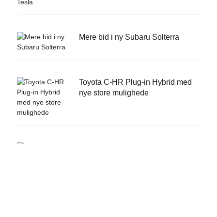
Mere bid i ny Subaru Solterra
Toyota C-HR Plug-in Hybrid med
nye store mulighede
BYD Dolphin: Fin kompakt-el til
attraktiv pris
Ny Peugeot E-3008: Design og
gnister på højt niv