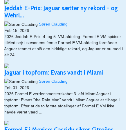
Jeddah E-Prix: Jaguar sætter ny rekord - og
Wehrl...
Søren Clauding
Feb 15, 2026
2026 Jeddah E-Prix: 4. og 5. VM-afdeling: Formel E VM spidser
tilMed sejr i sæsonens femte Formel E VM-afdeling formåede
Jaguar teamet at slå den hidtidige rekord, og Jaguar er nu med i
alt 24...
Jaguar i topform: Evans vandt i Miami
Søren Clauding
Feb 01, 2026
2026 Formel E verdensmesterskabet 3. afd MiamiJaguar i
topform: Evans "the Rain Man" vandt i MiamiJaguar er tilbage i
topform. Efter at de to første afdelinger af Formel E VM ikke
havde været værd ...
Formel E i Mexico: Cassidy sikrer Citroëns