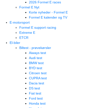
2026 Formel E races
Formel E Nyt
Korte nyheder - Formel E
Formel E kalender og TV
E-motorsport
Formel E support racing
Extreme E
ETCR
El-biler
Biltest - prøvekørsler
Aiways test
Audi test
BMW test
BYD test
Citroen test
CUPRA test
Dacia test
DS test
Fiat test
Ford test
Honda test