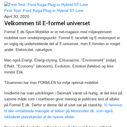
First Test: Ford Kuga Plug-in Hybrid ST-Line
April 30, 2020
Velkommen til E-formel universet
Formel E.dk-Sport-Mobilitet er et net-magasin med miljøoptimeret
mobilitet som omdrejningspunkt. Formel E racerløb og E-motorsport er
en vigtig og underholdende del af E-universet, men E-formlen er meget
andet: Elektricitet, naturligvis.
Men også Energi, Energi-styring, Entusiasme, "Environment" (miljø),
Effekt, "Economy" (økonomi), Evolution, Emotion (følelse) og ikke
mindst Etik.
Tilsammen har man FORMLEN for miljø optimal mobilitet.
Imidlertid har især udviklingen i Danmark været så hurtig, at det ikke på
samme måde som i startfasen giver mening at publicere test af elbiler
på Formel E.dk. Derfor er denne del af sitet sat på stand-by.
Vi henviser
til den omfattende mængde af biltest på Motorsiden.dk, som også
inkluderer prøvekørsler af de nyeste elbiler
.