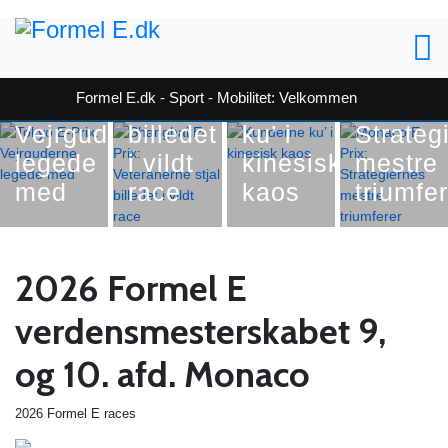
Shanghai
Formel E
Formel E
E-Prix:
Formel E
Tokyo
Veteranerne
Monac
Formel E.dk - Sport - Mobilitet: Velkommen
E-Prix:
stjal
Kunderne
E Prix:
Vejrguderne
billedet
ku’ i
Strateg
legede
i vildt
kinesisk
mestre
med
race
kaos
triumfe
2026 Formel E
verdensmesterskabet 9,
og 10. afd. Monaco
2026 Formel E races