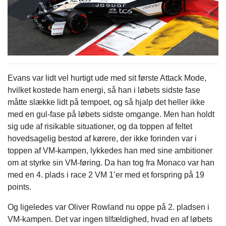
Evans var lidt vel hurtigt ude med sit første Attack Mode,
hvilket kostede ham energi, så han i løbets sidste fase
måtte slække lidt på tempoet, og så hjalp det heller ikke
med en gul-fase på løbets sidste omgange. Men han holdt
sig ude af risikable situationer, og da toppen af feltet
hovedsagelig bestod af kørere, der ikke forinden var i
toppen af VM-kampen, lykkedes han med sine ambitioner
om at styrke sin VM-føring. Da han tog fra Monaco var han
med en 4. plads i race 2 VM 1’er med et forspring på 19
points.
Og ligeledes var Oliver Rowland nu oppe på 2. pladsen i
VM-kampen. Det var ingen tilfældighed, hvad en af løbets