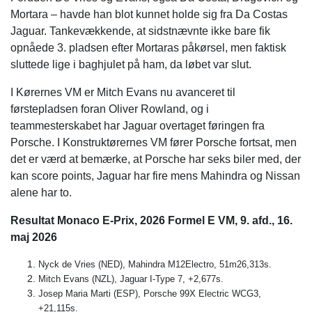
Mortara – havde han blot kunnet holde sig fra Da Costas
Jaguar. Tankevækkende, at sidstnævnte ikke bare fik
opnåede 3. pladsen efter Mortaras påkørsel, men faktisk
sluttede lige i baghjulet på ham, da løbet var slut.
I Kørernes VM er Mitch Evans nu avanceret til
førstepladsen foran Oliver Rowland, og i
teammesterskabet har Jaguar overtaget føringen fra
Porsche. I Konstruktørernes VM fører Porsche fortsat, men
det er værd at bemærke, at Porsche har seks biler med, der
kan score points, Jaguar har fire mens Mahindra og Nissan
alene har to.
Resultat Monaco E-Prix, 2026 Formel E VM, 9. afd., 16.
maj 2026
Nyck de Vries (NED), Mahindra M12Electro, 51m26,313s.
Mitch Evans (NZL), Jaguar I-Type 7, +2,677s.
Josep Maria Marti (ESP), Porsche 99X Electric WCG3,
+21,115s.