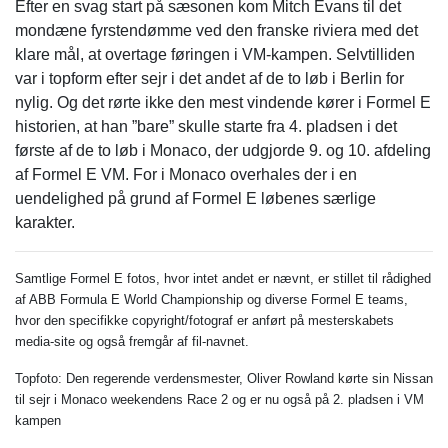
Efter en svag start på sæsonen kom Mitch Evans til det
mondæne fyrstendømme ved den franske riviera med det
klare mål, at overtage føringen i VM-kampen. Selvtilliden
var i topform efter sejr i det andet af de to løb i Berlin for
nylig. Og det rørte ikke den mest vindende kører i Formel E
historien, at han ”bare” skulle starte fra 4. pladsen i det
første af de to løb i Monaco, der udgjorde 9. og 10. afdeling
af Formel E VM. For i Monaco overhales der i en
uendelighed på grund af Formel E løbenes særlige
karakter.
Samtlige Formel E fotos, hvor intet andet er nævnt, er stillet til rådighed
af ABB Formula E World Championship og diverse Formel E teams,
hvor den specifikke copyright/fotograf er anført på mesterskabets
media-site og også fremgår af fil-navnet.
Topfoto: Den regerende verdensmester, Oliver Rowland kørte sin Nissan
til sejr i Monaco weekendens Race 2 og er nu også på 2. pladsen i VM
kampen