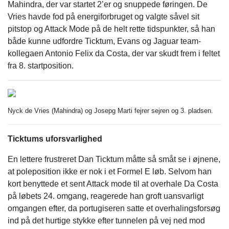
Mahindra, der var startet 2’er og snuppede føringen. De
Vries havde fod på energiforbruget og valgte såvel sit
pitstop og Attack Mode på de helt rette tidspunkter, så han
både kunne udfordre Ticktum, Evans og Jaguar team-
kollegaen Antonio Felix da Costa, der var skudt frem i feltet
fra 8. startposition.
Nyck de Vries (Mahindra) og Josepg Marti fejrer sejren og 3. pladsen.
Ticktums uforsvarlighed
En lettere frustreret Dan Ticktum måtte så småt se i øjnene,
at poleposition ikke er nok i et Formel E løb. Selvom han
kort benyttede et sent Attack mode til at overhale Da Costa
på løbets 24. omgang, reagerede han groft uansvarligt
omgangen efter, da portugiseren satte et overhalingsforsøg
ind på det hurtige stykke efter tunnelen på vej ned mod