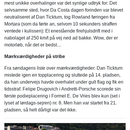
mest unikke overhalinger var det synlige udtryk for: Det
selvsamme sted, hvor Da Costa dagen forinden var blevet
neutraliseret af Dan Ticktum, tog Rowland føringen fra
Mortara (som da førte an, selvom 10 sekunders straffen
ventede i kulissen): Et enestående firehjulsdrift med i
nabolaget af 250 km/t på vej ned ad bakke. Wow, der er
motorløb, når det er bedst…
Mærkværdigheder på stribe
Fra søndagens liste over mærkværdigheder: Dan Ticktum
mistede igen en topplacering og sluttede på 14. pladsen,
da han undervejs havde overhalet under gult flag og fik en
tidsstraf. Felipe Drugovich i Andretti-Porsche scorede sin
første podieplacering i Formel E. De Vries blev kun (set i
lyset af lørdags-sejren) nr. 8. Men han var startet fra 21.
pladsen, så helt dårligt var det ikke.