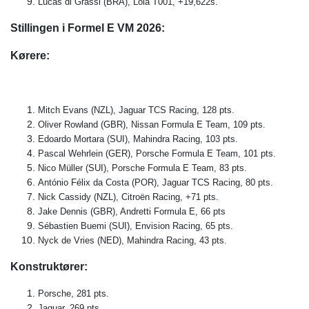
Lucas di Grassi (BRA), Lola T001, +19,622s.
Stillingen i Formel E VM 2026:
Kørere:
Mitch Evans (NZL), Jaguar TCS Racing, 128 pts.
Oliver Rowland (GBR), Nissan Formula E Team, 109 pts.
Edoardo Mortara (SUI), Mahindra Racing, 103 pts.
Pascal Wehrlein (GER), Porsche Formula E Team, 101 pts.
Nico Müller (SUI), Porsche Formula E Team, 83 pts.
António Félix da Costa (POR), Jaguar TCS Racing, 80 pts.
Nick Cassidy (NZL), Citroën Racing, +71 pts.
Jake Dennis (GBR), Andretti Formula E, 66 pts
Sébastien Buemi (SUI), Envision Racing, 65 pts.
Nyck de Vries (NED), Mahindra Racing, 43 pts.
Konstruktører:
Porsche, 281 pts.
Jaguar, 269 pts.