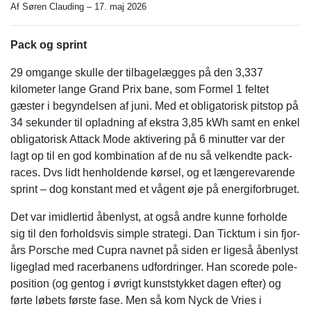
Af Søren Clauding – 17. maj 2026
Pack og sprint
29 omgange skulle der tilbagelægges på den 3,337
kilometer lange Grand Prix bane, som Formel 1 feltet
gæster i begyndelsen af juni. Med et obligatorisk pitstop på
34 sekunder til opladning af ekstra 3,85 kWh samt en enkel
obligatorisk Attack Mode aktivering på 6 minutter var der
lagt op til en god kombination af de nu så velkendte pack-
races. Dvs lidt henholdende kørsel, og et længerevarende
sprint – dog konstant med et vågent øje på energiforbruget.
Det var imidlertid åbenlyst, at også andre kunne forholde
sig til den forholdsvis simple strategi. Dan Ticktum i sin fjor-
års Porsche med Cupra navnet på siden er ligeså åbenlyst
ligeglad med racerbanens udfordringer. Han scorede pole-
position (og gentog i øvrigt kunststykket dagen efter) og
førte løbets første fase. Men så kom Nyck de Vries i