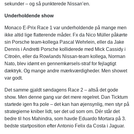
sekunder – og så punkterede Nissan’en.
Underholdende show
Monaco E-Prix Race 1 var underholdende på mange men
ikke altid lige flatterende måder. Fx da Nico Müller påkørte
sin Porsche team-kollega Pascal Wehrlein, eller da Jake
Dennis i Andretti Porsche kolliderede med Mick Cassidy i
Citroën, eller da Rowlands Nissan-team kollega, Norman
Nato, blev idømt en gennemkørsels-straf for fejlagtigt
dæktryk. Og mange andre mærkværdigheder. Men showet
var godt.
Det samme gjaldt søndagens Race 2 – altså det gode
show. Men denne gang var det mere regelret. Dan Ticktum
startede igen fra pole – det kan han øjensynlig, men styr på
strategierne kniber lidt, ser det ud som om. Dér står det
bedre til hos Mahindra, som havde Eduardo Mortara på 3.
bedste startposition efter Antonio Felix da Costa i Jaguar.