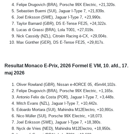
Felipe Drugovich (BRA), Porsche 99X Electric, +21,320s.
Sebastien Buemi (SUI), Jaguar I-Type 7, +21,839s.
Joel Eriksson (SWE), Jaguar I-Type 7, +23,990s.
Taylor Barnard (GBR), DS E-Tense FE25, +24,322s.
Lucas di Grassi (BRA), Lola T001, +27,019s.
Nick Cassidy (NZL), Citroën Racing ë-CX, +29,004s.
Max Günther (GER), DS E-Tense FE25, +29,817s.
Resultat Monaco E-Prix, 2026 Formel E VM, 10. afd., 17.
maj 2026
Oliver Rowland (GBR), Nissan e-4ORCE 05, 45m44,102s.
Felipe Drugovich (BRA), Porsche 99X Electric, +1,165s.
Antonio Felix da Costa (POR), Jaguar I-Type 7, +3,448s.
Mitch Evans (NZL), Jaguar I-Type 7, +10,442s.
Edoardo Mortara (SUI), Mahindra M12Electro, +10,891s.
Nico Müller (SUI), Porsche 99X Electric, +18,073.
Joel Eriksson (SWE), Jaguar I-Type 7, +18,380s.
Nyck de Vries (NED), Mahindra M12Electro, +18,950s.