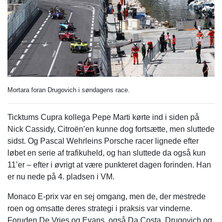
Mortara foran Drugovich i søndagens race.
Ticktums Cupra kollega Pepe Marti kørte ind i siden på
Nick Cassidy, Citroën’en kunne dog fortsætte, men sluttede
sidst. Og Pascal Wehrleins Porsche racer lignede efter
løbet en serie af trafikuheld, og han sluttede da også kun
11’er – efter i øvrigt at være punkteret dagen forinden. Han
er nu nede på 4. pladsen i VM.
Monaco E-prix var en sej omgang, men de, der mestrede
roen og omsatte deres strategi i praksis var vinderne.
Foruden De Vries og Evans, også Da Costa, Drugovich og