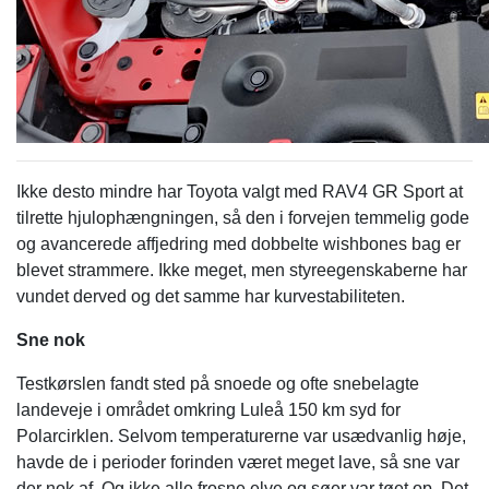
Ikke desto mindre har Toyota valgt med RAV4 GR Sport at
tilrette hjulophængningen, så den i forvejen temmelig gode
og avancerede affjedring med dobbelte wishbones bag er
blevet strammere. Ikke meget, men styreegenskaberne har
vundet derved og det samme har kurvestabiliteten.
Sne nok
Testkørslen fandt sted på snoede og ofte snebelagte
landeveje i området omkring Luleå 150 km syd for
Polarcirklen. Selvom temperaturerne var usædvanlig høje,
havde de i perioder forinden været meget lave, så sne var
der nok af. Og ikke alle frosne elve og søer var tøet op. Det