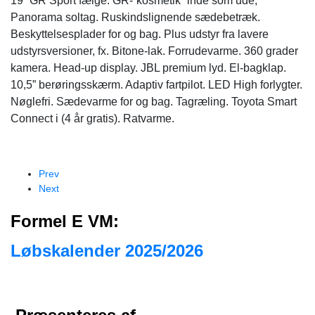
19” GR Sport fælge. GR-”kosmetik” inde som ude,
Panorama soltag. Ruskindslignende sædebetræk.
Beskyttelsesplader for og bag. Plus udstyr fra lavere
udstyrsversioner, fx. Bitone-lak. Forrudevarme. 360 grader
kamera. Head-up display. JBL premium lyd. El-bagklap.
10,5” berøringsskærm. Adaptiv fartpilot. LED High forlygter.
Nøglefri. Sædevarme for og bag. Tagræling. Toyota Smart
Connect i (4 år gratis). Ratvarme.
Prev
Next
Formel E VM:
Løbskalender 2025/2026