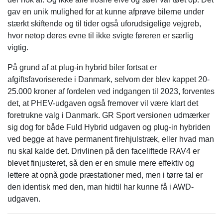
gav en unik mulighed for at kunne afprøve bilerne under
stærkt skiftende og til tider også uforudsigelige vejgreb,
hvor netop deres evne til ikke svigte føreren er særlig
vigtig.
På grund af at plug-in hybrid biler fortsat er
afgiftsfavoriserede i Danmark, selvom der blev kappet 20-
25.000 kroner af fordelen ved indgangen til 2023, forventes
det, at PHEV-udgaven også fremover vil være klart det
foretrukne valg i Danmark. GR Sport versionen udmærker
sig dog for både Fuld Hybrid udgaven og plug-in hybriden
ved begge at have permanent firehjulstræk, eller hvad man
nu skal kalde det. Drivlinen på den faceliftede RAV4 er
blevet finjusteret, så den er en smule mere effektiv og
lettere at opnå gode præstationer med, men i tørre tal er
den identisk med den, man hidtil har kunne få i AWD-
udgaven.