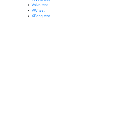
Volvo test
VW test
XPeng test