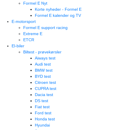
Formel E Nyt
Korte nyheder - Formel E
Formel E kalender og TV
E-motorsport
Formel E support racing
Extreme E
ETCR
El-biler
Biltest - prøvekørsler
Aiways test
Audi test
BMW test
BYD test
Citroen test
CUPRA test
Dacia test
DS test
Fiat test
Ford test
Honda test
Hyundai