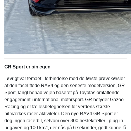
GR Sport er sin egen
I øvrigt var temaet i forbindelse med de første prøvekørsler
af den faceliftede RAV4 og den seneste modelversion, GR
Sport, langt henad vejen baseret på Toyotas omfattende
engagement i international motorsport. GR betyder Gazoo
Racing og er fællesbetegnelsen for verdens største
bilmærkes racer-aktiviteter. Den nye RAV4 GR Sport er
dog ingen racerbil, selvom over 300 hestekræfter i plug-in
udgaven og 100 km/t, der nås på 6 sekunder, godt kunne få