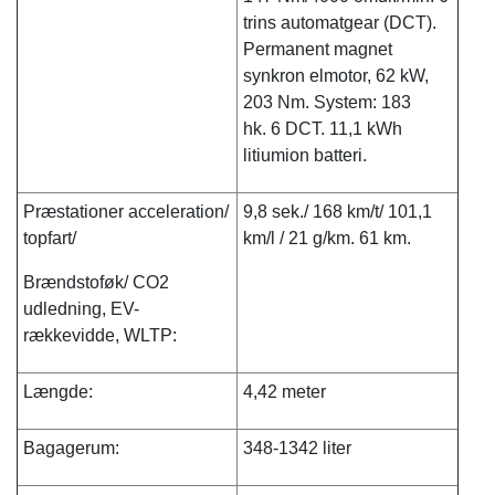
trins automatgear (DCT).
Permanent magnet
synkron elmotor, 62 kW,
203 Nm. System: 183
hk. 6 DCT. 11,1 kWh
litiumion batteri.
Præstationer acceleration/
9,8 sek./ 168 km/t/ 101,1
topfart/
km/l / 21 g/km. 61 km.
Brændstoføk/ CO2
udledning, EV-
rækkevidde, WLTP:
Længde:
4,42 meter
Bagagerum:
348-1342 liter