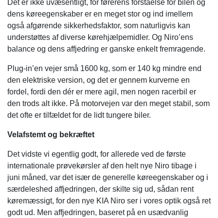
Det er ikke uvæsentligt, for førerens forståelse for bilen og
dens køreegenskaber er en meget stor og ind imellem
også afgørende sikkerhedsfaktor, som naturligvis kan
understøttes af diverse kørehjælpemidler. Og Niro’ens
balance og dens affjedring er ganske enkelt fremragende.
Plug-in’en vejer små 1600 kg, som er 140 kg mindre end
den elektriske version, og det er gennem kurverne en
fordel, fordi den dér er mere agil, men nogen racerbil er
den trods alt ikke. På motorvejen var den meget stabil, som
det ofte er tilfældet for de lidt tungere biler.
Velafstemt og bekræftet
Det vidste vi egentlig godt, for allerede ved de første
internationale prøvekørsler af den helt nye Niro tibage i
juni måned, var det især de generelle køreegenskaber og i
særdeleshed affjedringen, der skilte sig ud, sådan rent
køremæssigt, for den nye KIA Niro ser i vores optik også ret
godt ud. Men affjedringen, baseret på en usædvanlig