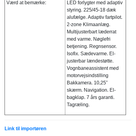
Værd at bemærke:
LED forlygter med adaptiv
styring. 225/45-18 dæk
alufælge. Adaptiv fartpilot.
2-zone Klimaanlæg.
Multijusterbart læderrat
med varme. Nøglefri
betjening. Regnsensor.
Isofix. Sædevarme. El-
justerbar lændestøtte.
Vognbaneassistent med
motorvejsindstilling
Bakkamera. 10,25"
skærm. Navigation. El-
bagklap. 7 års garanti.
Tagræling.
Link til importøren