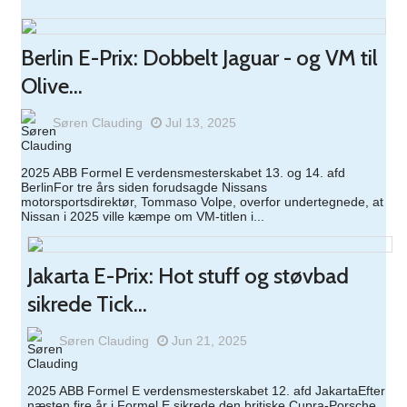
Berlin E-Prix: Dobbelt Jaguar - og VM til
Olive...
Søren Clauding
Jul 13, 2025
2025 ABB Formel E verdensmesterskabet 13. og 14. afd
BerlinFor tre års siden forudsagde Nissans
motorsportsdirektør, Tommaso Volpe, overfor undertegnede, at
Nissan i 2025 ville kæmpe om VM-titlen i...
Jakarta E-Prix: Hot stuff og støvbad
sikrede Tick...
Søren Clauding
Jun 21, 2025
2025 ABB Formel E verdensmesterskabet 12. afd JakartaEfter
næsten fire år i Formel E sikrede den britiske Cupra-Porsche