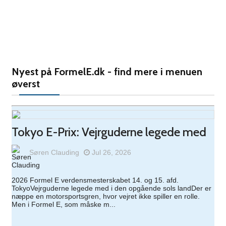
Ny Peugeot E-3008: Design og
gnister på højt niv
Nyest på FormelE.dk - find mere i menuen
øverst
BMW i5 M60 xDrive: Årets Bil på
glatis
Tokyo E-Prix: Vejrguderne legede med
Honda CR-V e:PHEV er god, også
når vejrforholden
Søren Clauding
Jul 26, 2026
2026 Formel E verdensmesterskabet 14. og 15. afd.
TokyoVejrguderne legede med i den opgående sols landDer er
Mercedes-Benz GLC 300 de diesel
næppe en motorsportsgren, hvor vejret ikke spiller en rolle.
Men i Formel E, som måske m...
plug-in