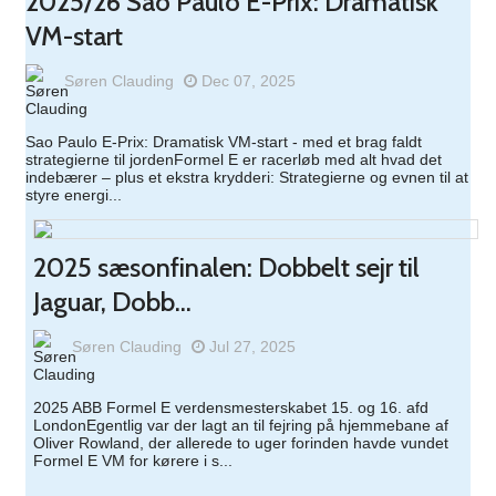
2025/26 Sao Paulo E-Prix: Dramatisk
VM-start
Søren Clauding
Dec 07, 2025
Sao Paulo E-Prix: Dramatisk VM-start - med et brag faldt
strategierne til jordenFormel E er racerløb med alt hvad det
indebærer – plus et ekstra krydderi: Strategierne og evnen til at
styre energi...
2025 sæsonfinalen: Dobbelt sejr til
Jaguar, Dobb...
Søren Clauding
Jul 27, 2025
2025 ABB Formel E verdensmesterskabet 15. og 16. afd
LondonEgentlig var der lagt an til fejring på hjemmebane af
Oliver Rowland, der allerede to uger forinden havde vundet
Formel E VM for kørere i s...