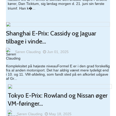
kører, Dan Ticktum, sig lørdag morgen d. 21. juni sin første
triumf. Han k�...
Shanghai E-Prix: Cassidy og Jaguar
tilbage i vinde...
Søren Clauding
Jun 01, 2025
Kompleksitet på højeste niveauFormel E er i den grad forskellig
fra al anden motorsport. Det har aldrig været mere tydeligt end
i 10. og 11. VM-afdeling, som fandt sted på en afkortet udgave
af Gr...
Tokyo E-Prix: Rowland og Nissan øger
VM-føringer...
Søren Clauding
May 18, 2025