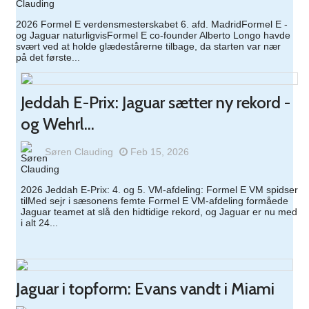
2026 Formel E verdensmesterskabet 6. afd. MadridFormel E -
og Jaguar naturligvisFormel E co-founder Alberto Longo havde
svært ved at holde glædestårerne tilbage, da starten var nær
på det første...
Jeddah E-Prix: Jaguar sætter ny rekord -
og Wehrl...
Søren Clauding
Feb 15, 2026
2026 Jeddah E-Prix: 4. og 5. VM-afdeling: Formel E VM spidser
tilMed sejr i sæsonens femte Formel E VM-afdeling formåede
Jaguar teamet at slå den hidtidige rekord, og Jaguar er nu med
i alt 24...
Jaguar i topform: Evans vandt i Miami