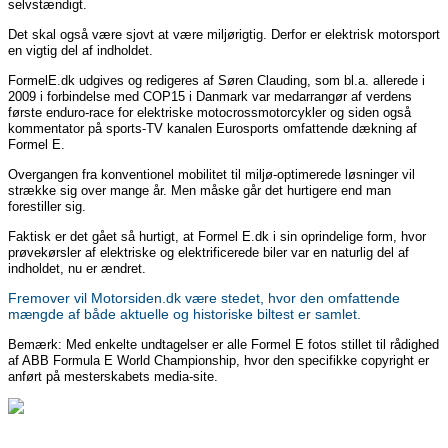
selvstændigt.
Det skal også være sjovt at være miljørigtig. Derfor er elektrisk motorsport
en vigtig del af indholdet.
FormelE.dk udgives og redigeres af Søren Clauding, som bl.a. allerede i
2009 i forbindelse med COP15 i Danmark var medarrangør af verdens
første enduro-race for elektriske motocrossmotorcykler og siden også
kommentator på sports-TV kanalen Eurosports omfattende dækning af
Formel E.
Overgangen fra konventionel mobilitet til miljø-optimerede løsninger vil
strække sig over mange år. Men måske går det hurtigere end man
forestiller sig.
Faktisk er det gået så hurtigt, at Formel E.dk i sin oprindelige form, hvor
prøvekørsler af elektriske og elektrificerede biler var en naturlig del af
indholdet, nu er ændret.
Fremover vil Motorsiden.dk være stedet, hvor den omfattende
mængde af både aktuelle og historiske biltest er samlet.
Bemærk: Med enkelte undtagelser er alle Formel E fotos stillet til rådighed
af ABB Formula E World Championship, hvor den specifikke copyright er
anført på mesterskabets media-site.