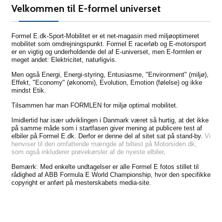
Velkommen til E-formel universet
Formel E.dk-Sport-Mobilitet er et net-magasin med miljøoptimeret
mobilitet som omdrejningspunkt. Formel E racerløb og E-motorsport
er en vigtig og underholdende del af E-universet, men E-formlen er
meget andet: Elektricitet, naturligvis.
Men også Energi, Energi-styring, Entusiasme, "Environment" (miljø),
Effekt, "Economy" (økonomi), Evolution, Emotion (følelse) og ikke
mindst Etik.
Tilsammen har man FORMLEN for miljø optimal mobilitet.
Imidlertid har især udviklingen i Danmark været så hurtig, at det ikke
på samme måde som i startfasen giver mening at publicere test af
elbiler på Formel E.dk. Derfor er denne del af sitet sat på stand-by.
Vi
henviser til den omfattende mængde af biltest på Motorsiden.dk,
som også inkluderer prøvekørsler af de nyeste elbiler
.
Bemærk: Med enkelte undtagelser er alle Formel E fotos stillet til
rådighed af ABB Formula E World Championship, hvor den specifikke
copyright er anført på mesterskabets media-site.