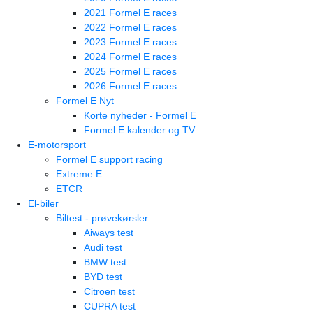
2021 Formel E races
2022 Formel E races
2023 Formel E races
2024 Formel E races
2025 Formel E races
2026 Formel E races
Formel E Nyt
Korte nyheder - Formel E
Formel E kalender og TV
E-motorsport
Formel E support racing
Extreme E
ETCR
El-biler
Biltest - prøvekørsler
Aiways test
Audi test
BMW test
BYD test
Citroen test
CUPRA test