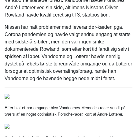
Vandoorne startede forrest. Vandoorne havde Porsches
André Lotterer ved sin side, alt imens Nissans Oliver
Rowland havde kvalificeret sig til 3. startposition.
Nissan har haft problemer med leverandør-kæden pga.
Corona pandemien og havde valgt endnu engang at starte
med sidste-års-bilen, men den var ingen sinke,
dokumenterede Rowland, som efter kort tid fandt sig selv i
spidsen af løbet. Vandoorne og Lotterer havde nemlig
dystet på løbets første to regnvåde omgange og da Lotterer
forsøgte et optimistisk overhalingsforsøg, ramte han
Vandoorne og de havnede begge nede midt i feltet.
Efter blot et par omgange blev Vandoornes Mercedes-racer sendt på
tværs af en noget optimistisk Porsche-racer, kørt af André Lotterer.