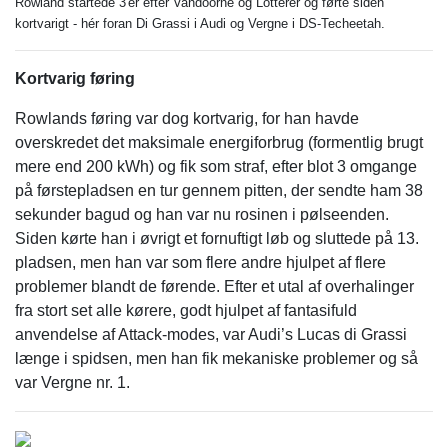
Rowland startede 3'er efter Vandoorne og Lotterer og førte siden
kortvarigt - hér foran Di Grassi i Audi og Vergne i DS-Techeetah.
Kortvarig føring
Rowlands føring var dog kortvarig, for han havde
overskredet det maksimale energiforbrug (formentlig brugt
mere end 200 kWh) og fik som straf, efter blot 3 omgange
på førstepladsen en tur gennem pitten, der sendte ham 38
sekunder bagud og han var nu rosinen i pølseenden.
Siden kørte han i øvrigt et fornuftigt løb og sluttede på 13.
pladsen, men han var som flere andre hjulpet af flere
problemer blandt de førende. Efter et utal af overhalinger
fra stort set alle kørere, godt hjulpet af fantasifuld
anvendelse af Attack-modes, var Audi’s Lucas di Grassi
længe i spidsen, men han fik mekaniske problemer og så
var Vergne nr. 1.