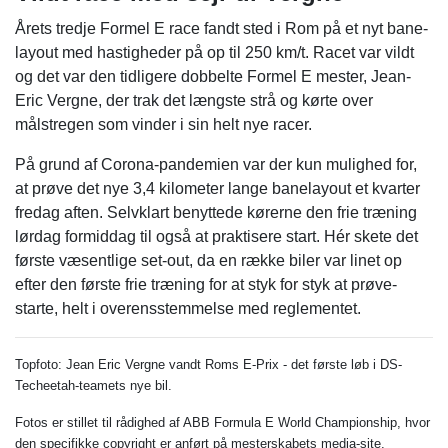
Årets tredje Formel E race fandt sted i Rom på et nyt bane-
layout med hastigheder på op til 250 km/t. Racet var vildt
og det var den tidligere dobbelte Formel E mester, Jean-
Eric Vergne, der trak det længste strå og kørte over
målstregen som vinder i sin helt nye racer.
På grund af Corona-pandemien var der kun mulighed for,
at prøve det nye 3,4 kilometer lange banelayout et kvarter
fredag aften. Selvklart benyttede kørerne den frie træning
lørdag formiddag til også at praktisere start. Hér skete det
første væsentlige set-out, da en række biler var linet op
efter den første frie træning for at styk for styk at prøve-
starte, helt i overensstemmelse med reglementet.
Topfoto: Jean Eric Vergne vandt Roms E-Prix - det første løb i DS-
Techeetah-teamets nye bil.
Fotos er stillet til rådighed af ABB Formula E World Championship, hvor
den specifikke copyright er anført på mesterskabets media-site.