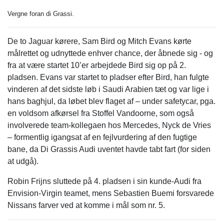
Vergne foran di Grassi.
De to Jaguar kørere, Sam Bird og Mitch Evans kørte
målrettet og udnyttede enhver chance, der åbnede sig - og
fra at være startet 10’er arbejdede Bird sig op på 2.
pladsen. Evans var startet to pladser efter Bird, han fulgte
vinderen af det sidste løb i Saudi Arabien tæt og var lige i
hans baghjul, da løbet blev flaget af – under safetycar, pga.
en voldsom afkørsel fra Stoffel Vandoorne, som også
involverede team-kollegaen hos Mercedes, Nyck de Vries
– formentlig igangsat af en fejlvurdering af den fugtige
bane, da Di Grassis Audi uventet havde tabt fart (for siden
at udgå).
Robin Frijns sluttede på 4. pladsen i sin kunde-Audi fra
Envision-Virgin teamet, mens Sebastien Buemi forsvarede
Nissans farver ved at komme i mål som nr. 5.