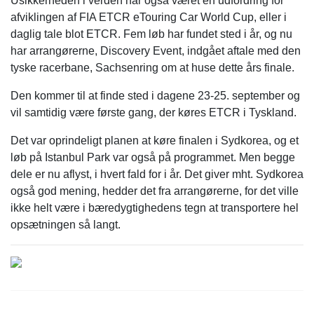
Usikkerheden i verden har også været en udfordring for
afviklingen af FIA ETCR eTouring Car World Cup, eller i
daglig tale blot ETCR. Fem løb har fundet sted i år, og nu
har arrangørerne, Discovery Event, indgået aftale med den
tyske racerbane, Sachsenring om at huse dette års finale.
Den kommer til at finde sted i dagene 23-25. september og
vil samtidig være første gang, der køres ETCR i Tyskland.
Det var oprindeligt planen at køre finalen i Sydkorea, og et
løb på Istanbul Park var også på programmet. Men begge
dele er nu aflyst, i hvert fald for i år. Det giver mht. Sydkorea
også god mening, hedder det fra arrangørerne, for det ville
ikke helt være i bæredygtighedens tegn at transportere hel
opsætningen så langt.