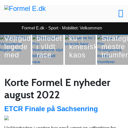
Shanghai
Formel E
Formel E
E-Prix:
Formel E
Tokyo
Veteranerne
Monac
Formel E.dk - Sport - Mobilitet: Velkommen
E-Prix:
stjal
Kunderne
E Prix:
Vejrguderne
billedet
ku’ i
Strateg
legede
i vildt
kinesisk
mestre
med
race
kaos
triumfe
Korte Formel E nyheder
august 2022
ETCR Finale på Sachsenring