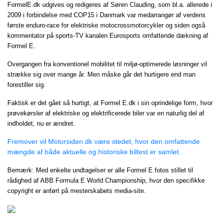
FormelE.dk udgives og redigeres af Søren Clauding, som bl.a. allerede i
2009 i forbindelse med COP15 i Danmark var medarrangør af verdens
første enduro-race for elektriske motocrossmotorcykler og siden også
kommentator på sports-TV kanalen Eurosports omfattende dækning af
Formel E.
Overgangen fra konventionel mobilitet til miljø-optimerede løsninger vil
strække sig over mange år. Men måske går det hurtigere end man
forestiller sig.
Faktisk er det gået så hurtigt, at Formel E.dk i sin oprindelige form, hvor
prøvekørsler af elektriske og elektrificerede biler var en naturlig del af
indholdet, nu er ændret.
Fremover vil Motorsiden.dk være stedet, hvor den omfattende
mængde af både aktuelle og historiske biltest er samlet.
Bemærk: Med enkelte undtagelser er alle Formel E fotos stillet til
rådighed af ABB Formula E World Championship, hvor den specifikke
copyright er anført på mesterskabets media-site.