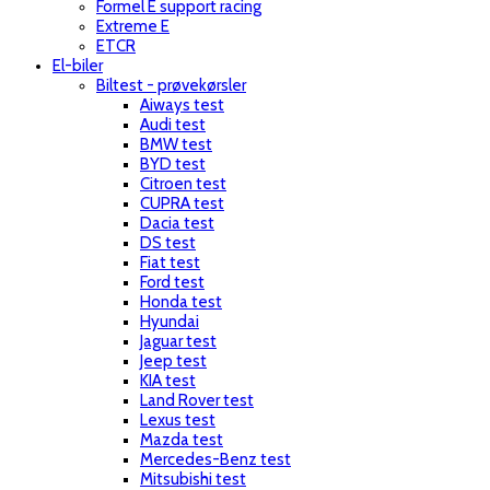
Formel E support racing
Extreme E
ETCR
El-biler
Biltest - prøvekørsler
Aiways test
Audi test
BMW test
BYD test
Citroen test
CUPRA test
Dacia test
DS test
Fiat test
Ford test
Honda test
Hyundai
Jaguar test
Jeep test
KIA test
Land Rover test
Lexus test
Mazda test
Mercedes-Benz test
Mitsubishi test