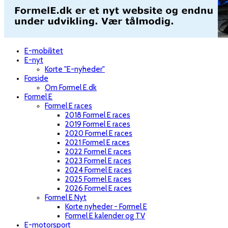
E-mobilitet
E-nyt
Korte "E-nyheder"
Forside
Om Formel E.dk
Formel E
Formel E races
2018 Formel E races
2019 Formel E races
2020 Formel E races
2021 Formel E races
2022 Formel E races
2023 Formel E races
2024 Formel E races
2025 Formel E races
2026 Formel E races
Formel E Nyt
Korte nyheder - Formel E
Formel E kalender og TV
E-motorsport