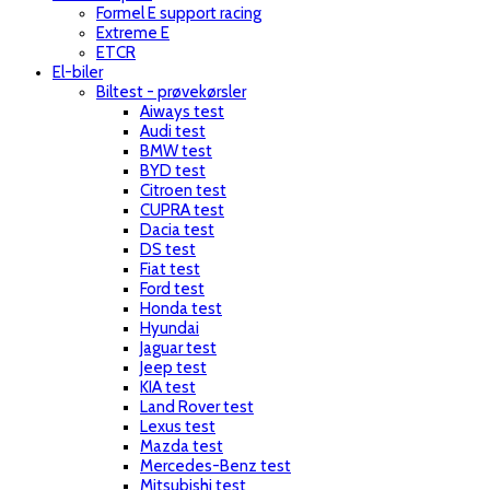
Formel E support racing
Extreme E
ETCR
El-biler
Biltest - prøvekørsler
Aiways test
Audi test
BMW test
BYD test
Citroen test
CUPRA test
Dacia test
DS test
Fiat test
Ford test
Honda test
Hyundai
Jaguar test
Jeep test
KIA test
Land Rover test
Lexus test
Mazda test
Mercedes-Benz test
Mitsubishi test