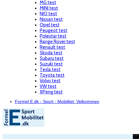
MG test
MINI test
NIO test
Nissan test
Opel test
Peugeot test
Polestar test
Range Rover test
Renault test
Skoda test
Subaru test
Suzuki test
Tesla test
Toyota test
Volvo test
VW test
XPeng test
Formel E.dk - Sport - Mobilitet: Velkommen