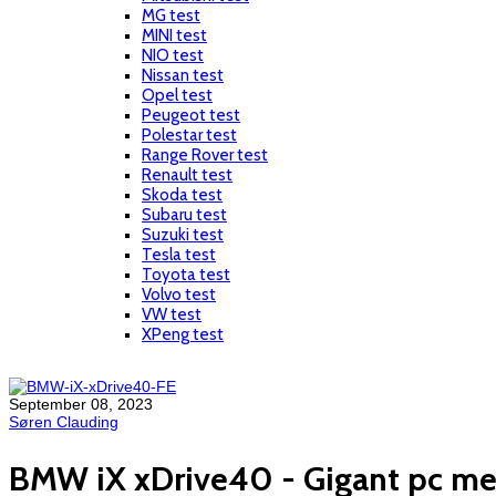
MG test
MINI test
NIO test
Nissan test
Opel test
Peugeot test
Polestar test
Range Rover test
Renault test
Skoda test
Subaru test
Suzuki test
Tesla test
Toyota test
Volvo test
VW test
XPeng test
September 08, 2023
Søren Clauding
BMW iX xDrive40 - Gigant pc me